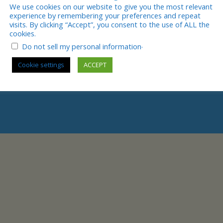
We use cookies on our website to give you the most relevant
experience by remembering your preferences and repeat
visits. By clicking “Accept”, you consent to the use of ALL the
cookies.
.
Do not sell my personal information
r News.
Cookie settings
ACCEPT
ndest Du in unserer
E-Ma