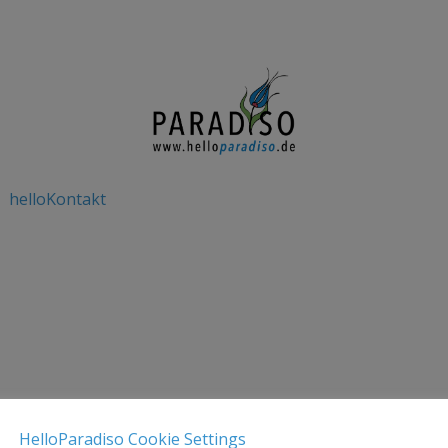
helloKontakt
ount besitzen, dann schreibe uns einfach eine E-Mail!
HelloParadiso Cookie Settings