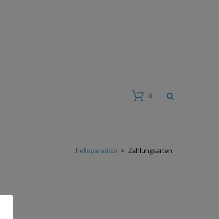
0
helloparadiso
>
Zahlungsarten